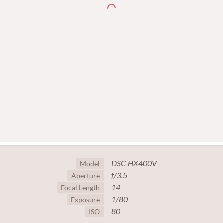
DSC-HX400V
Model
f/3.5
Aperture
14
Focal Length
1/80
Exposure
80
ISO